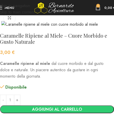
Skip to navigation
0
MENU
0,00
Skip to main content
Home
tutti i prodotti
Click to enlarge
Caramelle Ripiene al Miele – Cuore Morbido e
Gusto Naturale
3,00
€
Caramelle ripiene al miele
dal cuore morbido e dal gusto
dolce e naturale. Un piacere autentico da gustare in ogni
momento della giornata.
Disponibile
AGGIUNGI AL CARRELLO