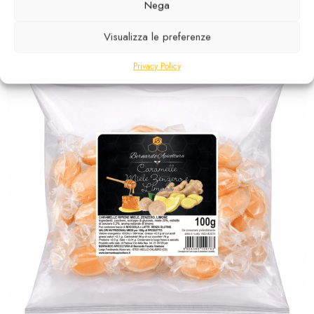
Disponibile
Nega
3,00
€
Visualizza le preferenze
Privacy Policy