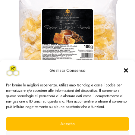
Gestisci Consenso
Per fornire le migliori esperienze, utilizziamo tecnologie come i cookie per
memorizzare e/o accedere alle informazioni del dispositivo. Il consenso a
queste tecnologie ci permetterà di elaborare dati come il comportamento di
navigazione o ID unici su questo sito. Non acconsentire o ritirare il consenso
Caramelle Ripiene al Miele e Propoli –
può influire negativamente su alcune caratteristiche e funzioni.
Cuore Morbido e Gusto Naturale
Accetta
Benessere Gola
,
tutti i prodotti