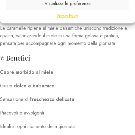
Visualizza le preferenze
piccoli e rappresentano una scelta perfetta per chi cerca
caramelle al miele
dal carattere balsamico ma non invadente.
Privacy Policy
Le caramelle ripiene al miele balsamiche uniscono tradizione e
qualità, valorizzando il miele in una forma golosa e pratica,
pensata per accompagnare ogni momento della giornata.
⭐ Benefici
Cuore morbido al miele
Gusto
dolce e balsamico
Sensazione di
freschezza delicata
Piacevoli e avvolgenti
Ideali in ogni momento della giornata