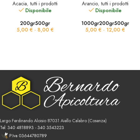
Acacia
,
tutti i prodotti
Arancio
,
tutti i prodotti
Disponibile
Disponibile
200gr
500gr
1000gr
200gr
500gr
5,00
€
-
8,00
€
5,00
€
-
12,00
€
SCEGLI
SCEGLI
Largo Ferdinando Aloisio 87031 Aiello Calabro (Cosenza)
Tel: 340 4818893 - 340 3543223
P.Iva 03644780789