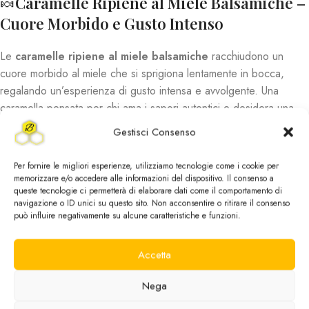
🍬
Caramelle Ripiene al Miele Balsamiche –
Cuore Morbido e Gusto Intenso
Le
caramelle ripiene al miele balsamiche
racchiudono un
cuore morbido al miele che si sprigiona lentamente in bocca,
regalando un’esperienza di gusto intensa e avvolgente. Una
caramella pensata per chi ama i sapori autentici e desidera una
pausa di dolcezza con una nota balsamica piacevole e delicata.
Gestisci Consenso
Sciogliendosi lentamente, le caramelle ripiene al miele balsamiche
Per fornire le migliori esperienze, utilizziamo tecnologie come i cookie per
rilasciano gradualmente il loro ripieno, unendo la dolcezza
memorizzare e/o accedere alle informazioni del dispositivo. Il consenso a
naturale del miele a una sensazione di freschezza equilibrata. Il
queste tecnologie ci permetterà di elaborare dati come il comportamento di
navigazione o ID unici su questo sito. Non acconsentire o ritirare il consenso
contrasto tra l’involucro esterno e il cuore morbido rende ogni
può influire negativamente su alcune caratteristiche e funzioni.
caramella unica e particolarmente appagante.
Accetta
Pratiche da portare sempre con sé, sono ideali da gustare
durante la giornata, in ufficio, in viaggio o nei momenti in cui si
Nega
desidera una sensazione di comfort e piacevolezza. Grazie al
loro profilo aromatico armonioso, sono apprezzate da grandi e