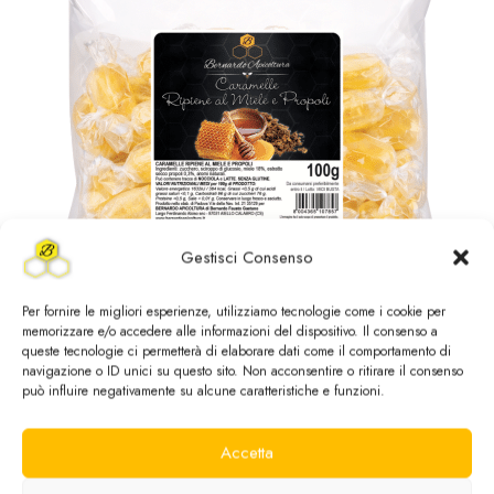
Gestisci Consenso
Per fornire le migliori esperienze, utilizziamo tecnologie come i cookie per
memorizzare e/o accedere alle informazioni del dispositivo. Il consenso a
queste tecnologie ci permetterà di elaborare dati come il comportamento di
navigazione o ID unici su questo sito. Non acconsentire o ritirare il consenso
Caramelle Ripiene al Miele e Propoli –
può influire negativamente su alcune caratteristiche e funzioni.
Cuore Morbido e Gusto Naturale
Accetta
Benessere Gola
,
tutti i prodotti