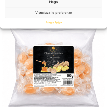
Disponibile
Nega
3,00
€
Visualizza le preferenze
Privacy Policy