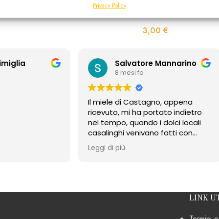
Benessere Gola
,
tutti i prodotti
Privacy Policy
Disponibile
,00
€
3,00
€
imiglia
Salvatore Mannarino
8 mesi fa
Il miele di Castagno, appena
ricevuto, mi ha portato indietro
nel tempo, quando i dolci locali
casalinghi venivano fatti con
questo miele. Il profumo intenso,
Leggi di più
il sapore forte e il retrogusto
amarognolo caratterizzano
questo ottimo miele di Bernardo
Apicoltura.
Complimenti.
LINK UT
Termini e