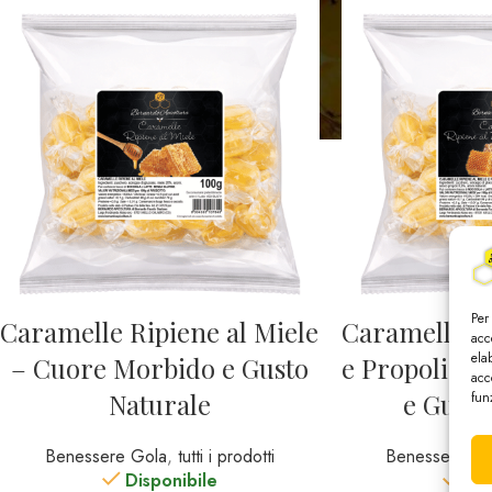
Per
Caramelle Ripiene al Miele
Caramelle Ri
acc
ela
– Cuore Morbido e Gusto
e Propoli –
acc
Naturale
e Gusto
fun
Benessere Gola
,
tutti i prodotti
Benessere Go
Disponibile
Dis