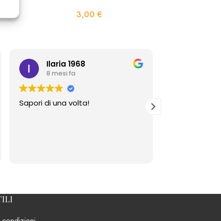
3,00
€
Ilaria 1968
Fran
8 mesi fa
8 mesi 
Sapori di una volta!
Strepitoso mi
unici.
Persone onest
ILI
 condizioni