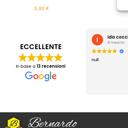
3,00
€
3
Ida cocc
8 mesi fa
ECCELLENTE
null
In base a
13 recensioni