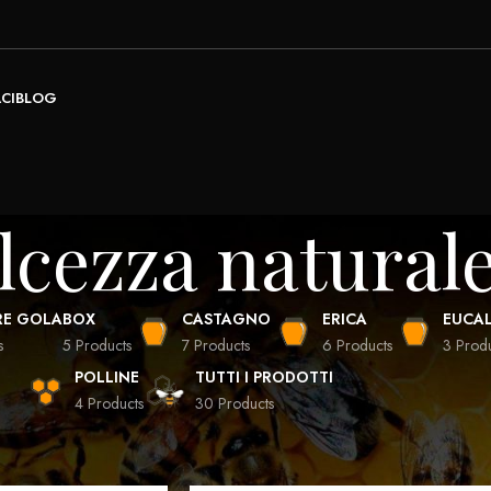
CI
BLOG
lcezza natural
RE GOLA
BOX
CASTAGNO
ERICA
EUCAL
s
5 Products
7 Products
6 Products
3 Prod
POLLINE
TUTTI I PRODOTTI
4 Products
30 Products
Show
16
20
24