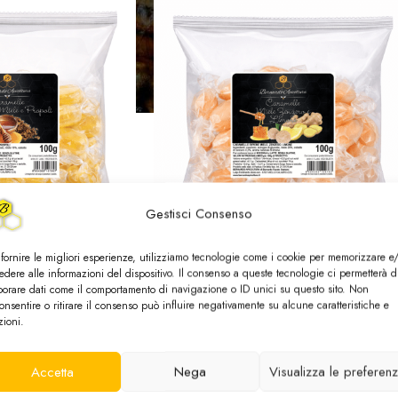
Gestisci Consenso
 fornire le migliori esperienze, utilizziamo tecnologie come i cookie per memorizzare e
piene al Miele
Caramelle Ripiene al
edere alle informazioni del dispositivo. Il consenso a queste tecnologie ci permetterà d
borare dati come il comportamento di navigazione o ID unici su questo sito. Non
 Cuore Morbido
Miele, Zenzero e Limone
onsentire o ritirare il consenso può influire negativamente su alcune caratteristiche e
 Naturale
Cuore Morbido e Gusto
zioni.
Naturale
la
,
tutti i prodotti
Accetta
Nega
Visualizza le preferen
ponibile