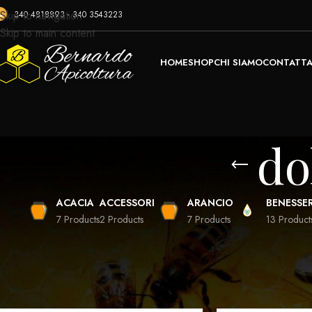
Skip to navigation
340 4818893 - 340 3543223
Skip to main content
HOME
SHOP
CHI SIAMO
CONTATTA
do
ACACIA
ACCESSORI
ARANCIO
BENESSE
7 Products
2 Products
7 Products
13 Product
Home
Prodotti taggati “dolcezza naturale”