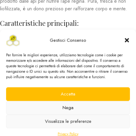
prodotto dalle api per nutrire l’ape regina. Pura, fresca e non
liofilizzata, è un dono prezioso per rafforzare corpo e mente.
Caratteristiche principali:
Provenienza:
Prodotta in Italia da apicoltura biologica e
Gestisci Consenso
controllata.
Per fornire le migliori esperienze, utilizziamo tecnologie come i cookie per
Aspetto:
Sostanza cremosa di colore bianco perlato, da
memorizzare e/o accedere alle informazioni del dispositivo. Il consenso a
conservare in frigorifero.
queste tecnologie ci permetterà di elaborare dati come il comportamento di
navigazione o ID unici su questo sito. Non acconsentire o ritirare il consenso
può influire negativamente su alcune caratteristiche e funzioni.
Sapore:
Leggermente acido, aromatico e ricco di carattere.
Valore nutrizionale:
Contiene vitamine B, A, C, E, aminoacidi,
Accetta
proteine e minerali.
Nega
Punti di forza:
Visualizza le preferenze
🌟
Integratore naturale completo:
Sostiene energia,
Privacy Policy