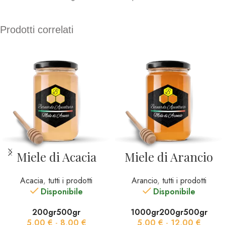
Prodotti correlati
Miele di Acacia
Miele di Arancio
Acacia
,
tutti i prodotti
Arancio
,
tutti i prodotti
Disponibile
Disponibile
200gr
500gr
1000gr
200gr
500gr
5,00
€
-
8,00
€
5,00
€
-
12,00
€