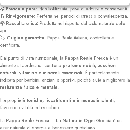
concentrazione e immunità.
🍃
Fresca e pura:
Non liofilizzata, priva di additivi e conservanti.
💪
Rinvigorente:
Perfetta nei periodi di stress o convalescenza.
🌍
Raccolta etica:
Prodotta nel rispetto del ciclo naturale delle
api.
🏷️
Origine garantita:
Pappa Reale italiana, controllata e
certificata.
Dal punto di vista nutrizionale, la
Pappa Reale Fresca
è un
alimento straordinario: contiene
proteine nobili, zuccheri
naturali, vitamine e minerali essenziali
. È particolarmente
indicata per bambini, anziani e sportivi, poiché aiuta a migliorare la
resistenza fisica e mentale
.
Ha proprietà
toniche, ricostituenti e immunostimolanti
,
favorendo vitalità ed equilibrio.
La
Pappa Reale Fresca – La Natura in Ogni Goccia
è un
elisir naturale di energia e benessere quotidiano.