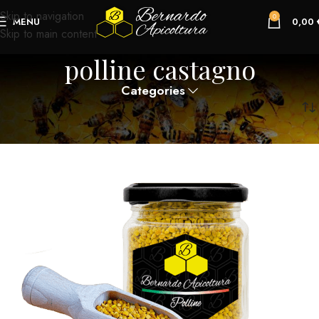
Skip to navigation
0
MENU
0,00
Skip to main content
polline castagno
Categories
Home
Prodotti taggati “polline castagno”