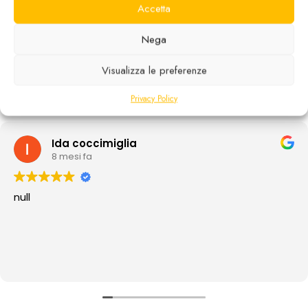
Accetta
ECCELLENTE
Nega
In base a
13 recensioni
Visualizza le preferenze
Privacy Policy
Ida coccimiglia
8 mesi fa
null