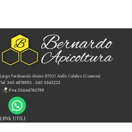
Largo Ferdinando Aloisio 87031 Aiello Calabro (Cosenza)
Tel: 340 4818893 - 340 3543223
P.Iva 03644780789
LINK UTILI
Premium e-commerce Solution Credits
TPX
.
2026