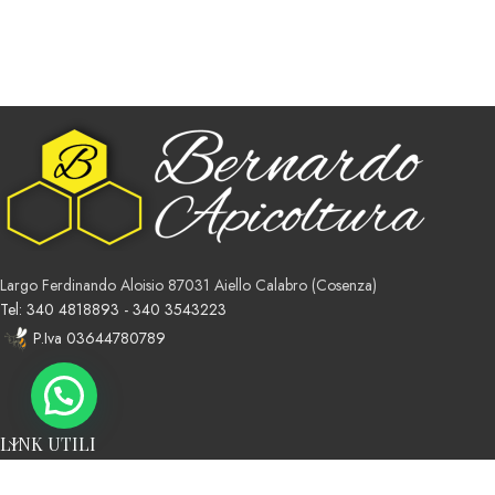
Largo Ferdinando Aloisio 87031 Aiello Calabro (Cosenza)
Tel: 340 4818893 - 340 3543223
P.Iva 03644780789
LINK UTILI
Premium e-commerce Solution Credits
TPX
.
2026