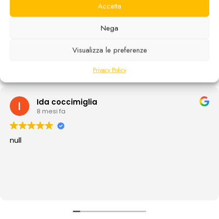
Accetta
ECCELLENTE
Nega
In base a
13 recensioni
Visualizza le preferenze
Privacy Policy
Ida coccimiglia
8 mesi fa
null