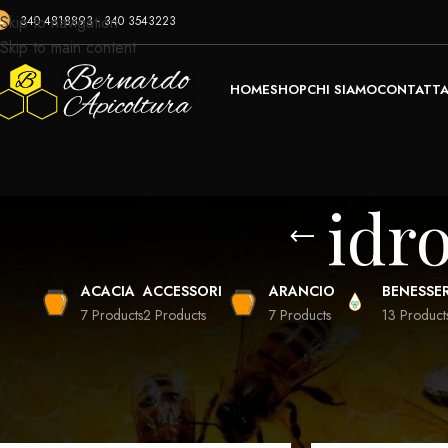
Skip to navigation
340 4818893 - 340 3543223
Skip to main content
HOME
SHOP
CHI SIAMO
CONTATTA
idr
ACACIA
ACCESSORI
ARANCIO
BENESSE
7 Products
2 Products
7 Products
13 Product
Home
Prodotti taggati “idromele artigianale”