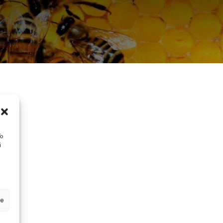
/o
i
ze