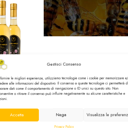
Gestisci Consenso
 fornire le migliori esperienze, utilizziamo tecnologie come i cookie per memorizzare e
edere alle informazioni del dispositivo. Il consenso a queste tecnologie ci permetterà d
Artigianale
borare dati come il comportamento di navigazione o ID unici su questo sito. Non
onsentire o ritirare il consenso può influire negativamente su alcune caratteristiche e
evanda al Miele
zioni.
to Naturale
Accetta
Nega
Visualizza le preferen
i prodotti
sponibile
Privacy Policy