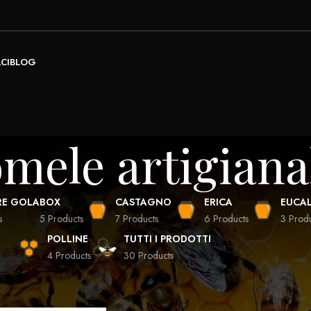
CI
BLOG
omele artigiana
RE GOLA
BOX
CASTAGNO
ERICA
EUCAL
s
5 Products
7 Products
6 Products
3 Prod
POLLINE
TUTTI I PRODOTTI
4 Products
30 Products
Show
16
20
24