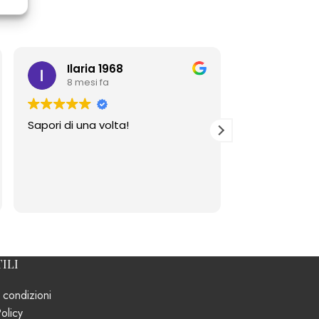
Ilaria 1968
Fran
8 mesi fa
8 mesi 
Sapori di una volta!
Strepitoso mi
unici.
Persone onest
ILI
 condizioni
olicy