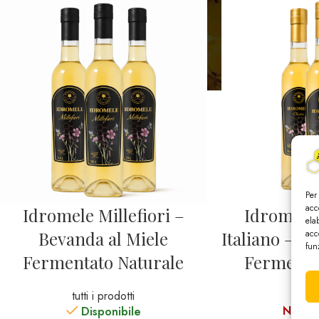
Per
acc
Idromele Millefiori –
Idromele 
ela
acc
Bevanda al Miele
Italiano – B
fun
Fermentato Naturale
Fermenta
tutti i prodotti
tutti 
Non di
Disponibile