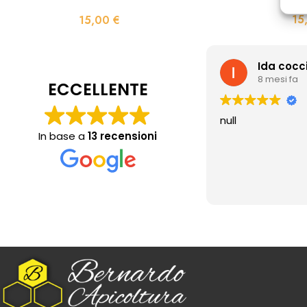
15
15,00
€
Ida cocc
8 mesi fa
ECCELLENTE
null
In base a
13 recensioni