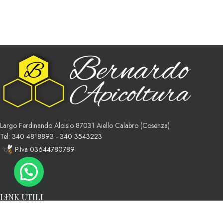
Largo Ferdinando Aloisio 87031 Aiello Calabro (Cosenza)
Tel: 340 4818893 - 340 3543223
P.Iva 03644780789
LINK UTILI
Premium e-commerce Solution Credits
TPX
.
2026