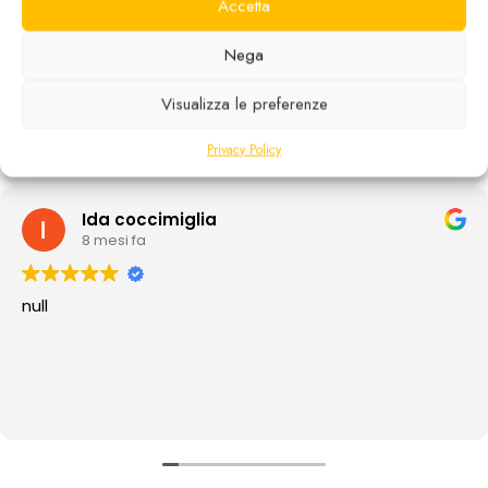
Accetta
ECCELLENTE
Nega
In base a
13 recensioni
Visualizza le preferenze
Privacy Policy
Ida coccimiglia
8 mesi fa
null