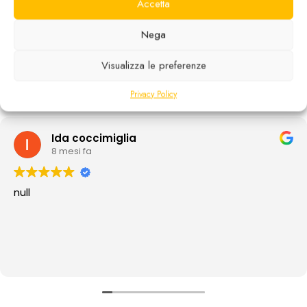
Accetta
ECCELLENTE
Nega
In base a
13 recensioni
Visualizza le preferenze
Privacy Policy
Ida coccimiglia
8 mesi fa
null