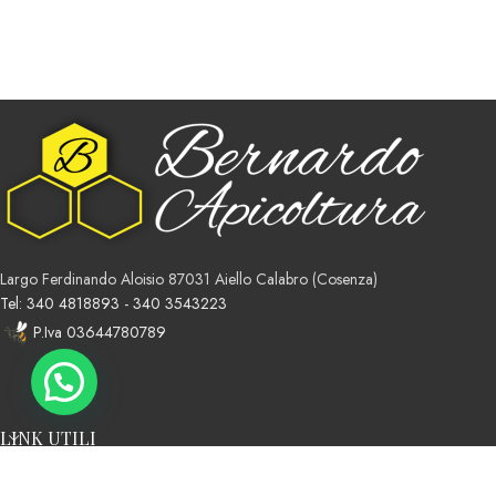
Largo Ferdinando Aloisio 87031 Aiello Calabro (Cosenza)
Tel: 340 4818893 - 340 3543223
P.Iva 03644780789
LINK UTILI
Premium e-commerce Solution Credits
TPX
.
2026