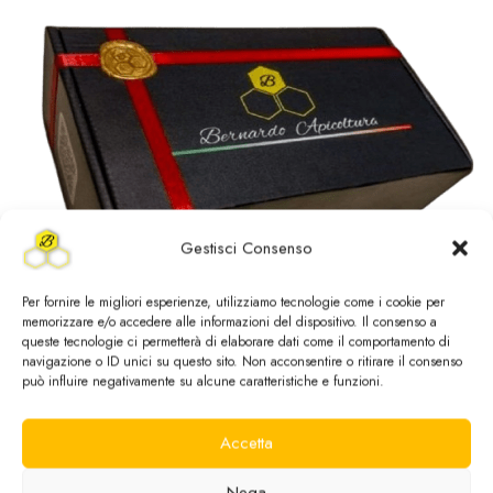
Gestisci Consenso
Per fornire le migliori esperienze, utilizziamo tecnologie come i cookie per
memorizzare e/o accedere alle informazioni del dispositivo. Il consenso a
queste tecnologie ci permetterà di elaborare dati come il comportamento di
navigazione o ID unici su questo sito. Non acconsentire o ritirare il consenso
Scrigno di Dolcezza – 2x500g
può influire negativamente su alcune caratteristiche e funzioni.
Acacia
,
Arancio
,
Box
,
Castagno
,
Millefiori
,
tutti i prodotti
Accetta
Disponibile
Nega