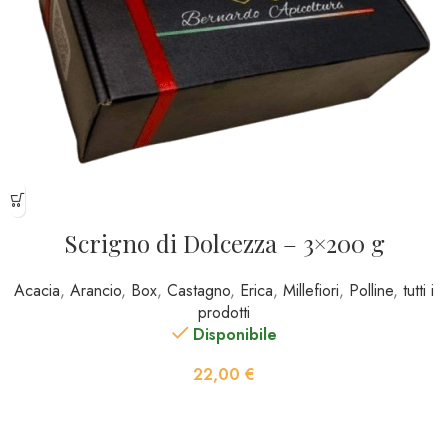
Scrigno di Dolcezza – 3×200 g
Acacia
,
Arancio
,
Box
,
Castagno
,
Erica
,
Millefiori
,
Polline
,
tutti i
prodotti
Disponibile
22,00
€